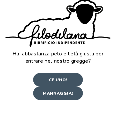
Alle spezie si aggiunge un 4% di succo di
limone, ad inizio fermentazione primaria, per
incrementare le sensazioni fresche e acidule e
completare il profilo olfattivo della birra.
Hai abbastanza pelo e l’età giusta per
entrare nel nostro gregge?
CE L’HO!
MANNAGGIA!
LE FUORI DAL