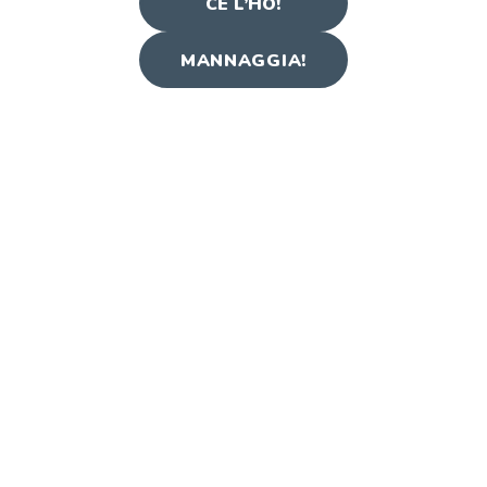
CE L’HO!
MANNAGGIA!
LE PECORE DEL
NOSTRO
GREGGE