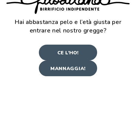
Hai abbastanza pelo e l’età giusta per
entrare nel nostro gregge?
La ricetta è stata ideata dal birraio Matteo in
occasione del suo matrimonio, con l’auspicio
che due anime, seppur diverse, possano
CE L’HO!
bilanciarsi a vicenda.
MANNAGGIA!